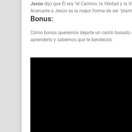
Jesús
dijo que Él era "el Camino, la Verdad y la V
Acercarte a Jesús es la mejor forma de ser "plant
Bonus:
Cómo bonus queremos dejarte un canto basado es
aprenderlo y sabemos que te bendecirá.