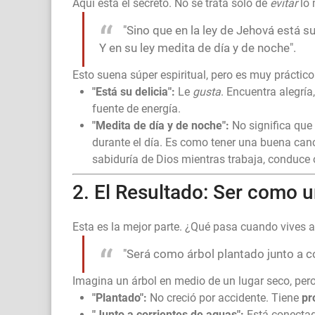
Aquí está el secreto. No se trata solo de
evitar
lo 
"Sino que en la ley de Jehová está su 
Y en su ley medita de día y de noche".
Esto suena súper espiritual, pero es muy práctico.
"Está su delicia":
Le
gusta
. Encuentra alegría
fuente de energía.
"Medita de día y de noche":
No significa que 
durante el día. Es como tener una buena can
sabiduría de Dios mientras trabaja, conduce
2. El Resultado: Ser como u
Esta es la mejor parte. ¿Qué pasa cuando vives a
"Será como árbol plantado junto a co
Imagina un árbol en medio de un lugar seco, pero 
"Plantado":
No creció por accidente. Tiene
pr
"Junto a corrientes de aguas":
Está conectad