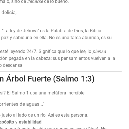
malo, sino de
llenarse
de lo bueno.
delicia,
 "La ley de Jehová" es la Palabra de Dios, la Biblia.
, paz y sabiduría en ella. No es una tarea aburrida, es su
esté leyendo 24/7. Significa que lo que lee, lo
piensa
ción pegada en la cabeza; sus pensamientos vuelven a la
 o descansa.
n Árbol Fuerte (Salmo 1:3)
sí? El Salmo 1 usa una metáfora increíble:
rrientes de aguas..."
justo al lado de un río. Así es esta persona.
opósito
y
estabilidad
.
o a una fuente de vida que nunca se seca (Dios). No