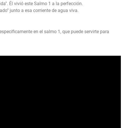
ida". Él vivió este Salmo 1 a la perfección.
ado" junto a esa corriente de agua viva.
pecíficamente en el salmo 1, que puede servirte para